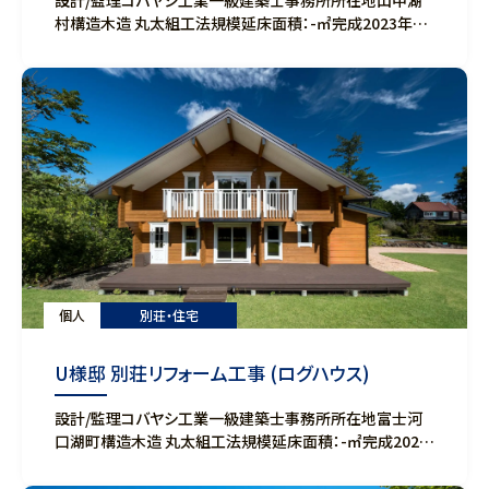
村構造木造 丸太組工法規模延床面積：-㎡完成2023年3
月
個人
別荘・住宅
U様邸 別荘リフォーム工事 (ログハウス)
設計/監理コバヤシ工業一級建築士事務所所在地富士河
口湖町構造木造 丸太組工法規模延床面積：-㎡完成2023
年5月