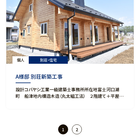
個人
別荘・住宅
A様邸 別荘新築工事
設計コバヤシ工業一級建築士事務所所在地富士河口湖
町 船津地内構造木造（丸太組工法） ２階建て＋平屋建
規模延床面積：１６１．０２㎡（４８．６４坪）完成２０２０年４
月
1
2