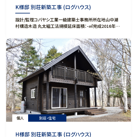
K様邸 別荘新築工事 (ログハウス)
設計/監理コバヤシ工業一級建築士事務所所在地山中湖
村構造木造 丸太組工法規模延床面積：-㎡完成2016年7
月
個人
別荘・住宅
H様邸 別荘新築工事 (ログハウス)