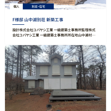
個人
別荘・住宅
F様邸 山中湖別荘 新築工事
設計株式会社コバヤシ工業 一級建築士事務所監理株式
会社コバヤシ工業 一級建築士事務所所在地山中湖村構
造木造 在来軸組工法規模延床面積：-㎡完成2025年12月