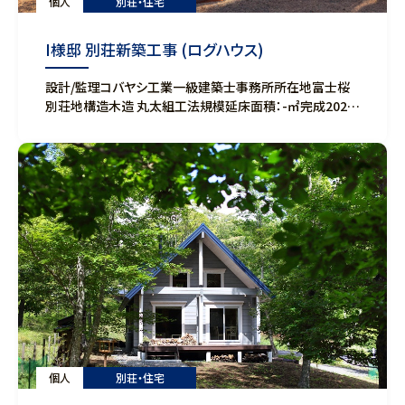
個人
別荘・住宅
I様邸 別荘新築工事 (ログハウス)
設計/監理コバヤシ工業一級建築士事務所所在地富士桜
別荘地構造木造 丸太組工法規模延床面積：-㎡完成2025
年8月
個人
別荘・住宅