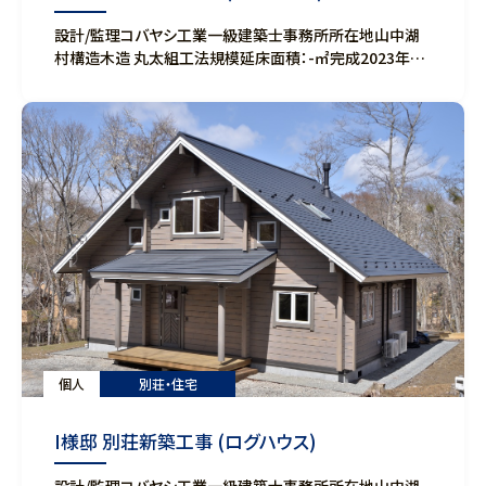
設計/監理コバヤシ工業一級建築士事務所所在地山中湖
村構造木造 丸太組工法規模延床面積：-㎡完成2023年3
月
個人
別荘・住宅
I様邸 別荘新築工事 (ログハウス)
設計/監理コバヤシ工業一級建築士事務所所在地山中湖