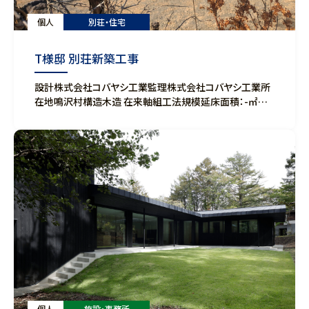
個人
別荘・住宅
T様邸 別荘新築工事
設計株式会社コバヤシ工業監理株式会社コバヤシ工業所
在地鳴沢村構造木造 在来軸組工法規模延床面積：-㎡完
成2025年11月
個人
施設・事務所