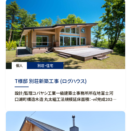
個人
別荘・住宅
T様邸 別荘新築工事 (ログハウス)
設計/監理コバヤシ工業一級建築士事務所所在地富士河
口湖町構造木造 丸太組工法規模延床面積：-㎡完成2023
年9月