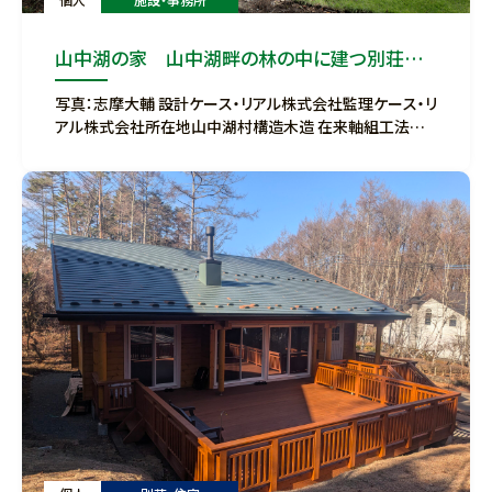
山中湖の家 山中湖畔の林の中に建つ別荘兼
保養所
写真：志摩大輔 設計ケース・リアル株式会社監理ケース・リ
アル株式会社所在地山中湖村構造木造 在来軸組工法規
模延床面積：-㎡完成2025年4月