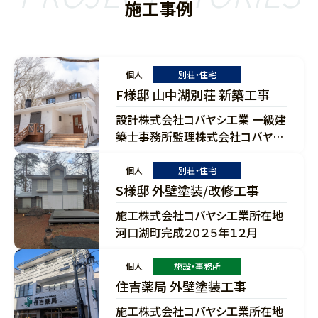
施工事例
個人
別荘・住宅
F様邸 山中湖別荘 新築工事
設計株式会社コバヤシ工業 一級建
築士事務所監理株式会社コバヤシ
工業 一級建築士事務所所在地山
中湖村構造木造 在来軸組工法規
個人
別荘・住宅
模延床面積：-㎡完成2025年12月
S様邸 外壁塗装/改修工事
施工株式会社コバヤシ工業所在地
河口湖町完成２０２５年１２月
個人
施設・事務所
住吉薬局 外壁塗装工事
施工株式会社コバヤシ工業所在地