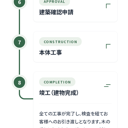
最終確認していただき、本契約を結び
6
APPROVAL
ます。その後、フィンランド等の提携工
建築確認申請
場へ専用のログ部材を発注します。
建物を建築するために必要な、行政
機関等への建築確認申請の手続きを
7
CONSTRUCTION
行います。ログハウスの構造基準を満
本体工事
たしているかどうかの審査を受けま
す。
基礎工事から始まり、海外から届いた
ログ部材の組み上げ（上棟）、屋根工
8
COMPLETION
事、内装・設備工事など、職人の手に
竣工（建物完成）
よって丁寧に家づくりが進められま
す。
全ての工事が完了し、検査を経てお
客様へのお引き渡しとなります。木の