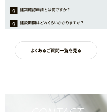
望をヒアリングし、建物のコンセプトや規模、デザ
ゾーニングの方向性が定まります。また、予算と
建築費は「本体工事費」「別途工事費」「諸経費」
建築確認申請とは何ですか？
インを具体化します。この段階で、建築確認申請
スケジュールは必ず固めておきましょう。予算は、
の3つに大きく分けられます。
に必要な図面を作成し、仕様やコストを固めて
建物本体だけでなく、内装・外構・看板・設備な
建築確認申請は、建物の計画が建築基準法や都
建設期間はどれくらいかかりますか？
本体工事費: 建物本体（躯体、内装、外装、屋根、
いきます。
ど、開業までに必要な全ての費用を含めて考え
市計画法といった法律の基準を満たしているか
建具など）や、建物の内部にある電気・空調・給
申請フェーズ（約1～2ヶ月）: 作成した図面を、役
. 期間は建物の規模や構造、設計の複雑さ、天候
ます。スケジュールは「いつまでに開業したいか」
を、着工前に公的に確認してもらう手続きです。
排水・消防などの基本的な設備工事にかかる費
所や民間の検査機関に提出し、建築基準法など
などによって変動します。一般的な目安として
から逆算して、設計・申請・工事の各期間を現実
ホテルや商業施設は「特殊建築物」に分類される
用です。一般的に、見積もりの大半を占めます。
よくあるご質問一覧を見る
の法律に適合しているか確認を受けます。
は、鉄骨造や鉄筋コンクリート造の商業施設で、
的に設定することが大切です。
ため、不特定多数の利用者の安全を確保するた
別途工事費: 敷地や建物の外側にかかる費用で、
施工フェーズ（約8～12ヶ月）: 建築確認の許可が
着工から竣工まで8〜12ヶ月程度が一般的です。
めに、避難経路や防火区画の基準が住宅よりも
外構工事（駐車場、駐輪場、植栽など）や既存建
下り次第、いよいよ着工です。基礎工事から始ま
ただし、テナントの内装工事が別途必要な場合
厳しく定められています。この申請が下りなけれ
物の解体費用、厨房設備、空調設備など、お客様
り、建物の骨組み、外装、内装、設備工事を進め
は、さらに期間が延びることもあります。木造の
ば工事に着手できません。
の事業内容によって変動する項目です。
ます。現場では、工程管理、品質管理、安全管理
場合、工期は短縮できますが、階数や規模に制限
諸経費: 設計・監理費、登記費用、各種税金（消費
を徹底します。
があるため、計画段階でご相談ください。
税、印紙税など）、不動産取得税、保険料、近隣へ
竣工・引き渡しフェーズ: 建物が完成したら、再度
の挨拶費用など、工事以外で必要になる費用で
検査機関による完了検査を受け、問題がなけれ
CONTACT
す。