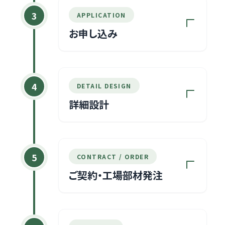
最適なラフプランのご提案と、概算の
3
APPLICATION
お見積りをいたします。（TALOではラ
お申し込み
フプラン・お見積りまでは無料で行っ
ております）
ご提案させていただいたラフプラン、
および概算お見積もりをご検討・ご確
4
DETAIL DESIGN
認いただいたうえで、正式にお申し込
詳細設計
みいただきます。
お申し込み後、仕様や間取りなどのさ
らに詳細な打ち合わせを重ね、お客
5
CONTRACT / ORDER
様のこだわりを反映させた詳細設計
ご契約・工場部材発注
（本設計）を行っていきます。
ご契約内容（詳細図面や本見積り）を