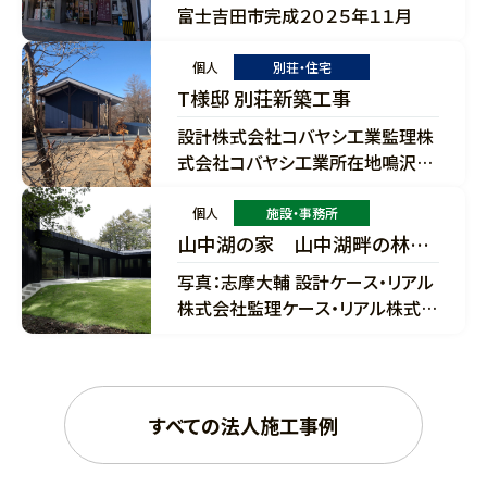
富士吉田市完成２０２５年１１月
個人
別荘・住宅
T様邸 別荘新築工事
設計株式会社コバヤシ工業監理株
式会社コバヤシ工業所在地鳴沢村
構造木造 在来軸組工法規模延床
面積：-㎡完成2025年11月
個人
施設・事務所
山中湖の家 山中湖畔の林の
中に建つ別荘兼保養所
写真：志摩大輔 設計ケース・リアル
株式会社監理ケース・リアル株式会
社所在地山中湖村構造木造 在来
軸組工法規模延床面積：-㎡完成
2025年4月
すべての法人施工事例