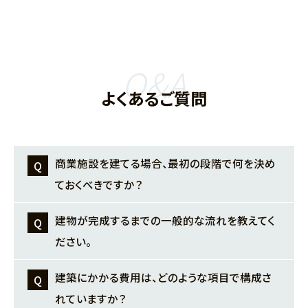
Q&A
よくあるご質問
商業施設を建てる場合、最初の段階で何を決め
ておくべきですか？
最初の打ち合わせでは、まず事業コンセプトを明
建物が完成するまでの一般的な流れを教えてく
確にすることが最も重要です。どのようなお客様
ださい。
をターゲットにするのか（例：ファミリー層、ビジ
建築は大きく4つのフェーズに分かれます。
建築にかかる費用は、どのような項目で構成さ
ネスマン、富裕層）、提供したいサービスや雰囲
企画・設計フェーズ（約3～6ヶ月）: お客様のご要
れていますか？
気、施設の名前などを決めることで、デザインや