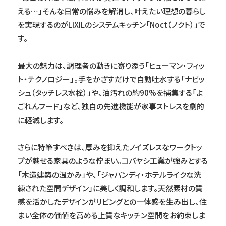
える…」そんな日常の悩みを解消し、叶えたい理想の暮らし
を実現するのがLIXILのシステムキッチン「Noct（ノクト）」で
す。
最大の魅力は、調理者の動きに寄り添う「ヒューマン・フィッ
ト・テクノロジー」。手をかざすだけで自動吐水する「ナビッ
シュ（タッチレス水栓）」や、油汚れの約90%を捕集する「よ
ごれんフード」など、独自の先進機能が家事ストレスを劇的
に軽減します。
さらに特筆すべきは、厚みを抑えたノイズレスなワークトッ
プが魅せる家具のような佇まい。コバヤシ工業が強みとする
「木造建築の温かみ」や、「ジャパンディ・ホテルライクな洗
練された空間デザイン」に美しく調和します。天然素材の質
感を活かしたデザインがリビングとの一体感を生み出し、住
まい全体の価値を高める上質なキッチン空間をお約束しま