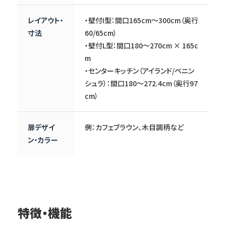
レイアウト・
・壁付I型：間口165cm〜300cm（奥行
寸法
60/65cm）
・壁付L型：間口180〜270cm × 165c
m
・センターキッチン（アイランド/ペニン
シュラ）：間口180〜272.4cm（奥行97
cm）
扉デザイ
例：カフェブラウン、木目調柄など
ン・カラー
特徴・機能