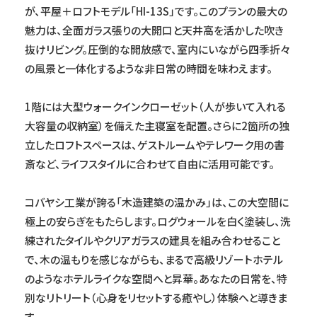
が、平屋＋ロフトモデル「HI-13S」です。このプランの最大の
魅力は、全面ガラス張りの大開口と天井高を活かした吹き
抜けリビング。圧倒的な開放感で、室内にいながら四季折々
の風景と一体化するような非日常の時間を味わえます。
1階には大型ウォークインクローゼット（人が歩いて入れる
大容量の収納室）を備えた主寝室を配置。さらに2箇所の独
立したロフトスペースは、ゲストルームやテレワーク用の書
斎など、ライフスタイルに合わせて自由に活用可能です。
コバヤシ工業が誇る「木造建築の温かみ」は、この大空間に
極上の安らぎをもたらします。ログウォールを白く塗装し、洗
練されたタイルやクリアガラスの建具を組み合わせること
で、木の温もりを感じながらも、まるで高級リゾートホテル
のようなホテルライクな空間へと昇華。あなたの日常を、特
別なリトリート（心身をリセットする癒やし）体験へと導きま
す。